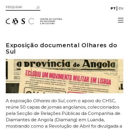
PT
EN
CHSC
Investigação
Exposição documental Olhares do
Sul
Projetos
Atividades
Publicações
Recursos
Multimédia
Biblioteca
A exposição
Olhares do Sul
, com o apoio do CHSC,
reúne 50 capas de jornais angolanos, coleccionados
pela Secção de Relações Públicas da Companhia de
Diamantes de Angola (Diamang) em Luanda,
mostrando como a Revolução de Abril foi divulgada a