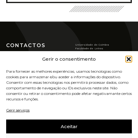
CONTACTOS
Universidade de Coimbra
Faculdade de Letras
Largo da Porta Férrea
Centro de História da
3004-530 COIMBRA (Portugal)
Gerir o consentimento
Sociedade e da Cultura
T
(351) 239 859 900*
chsc@ci.uc.pt
Rua de S. Pedro, n.º2,
*Custo de chamada para a rede fixa
Para fornecer as melhores experiências, usamos tecnologias como
3000-370 Coimbra.
nacional
cookies para armazenar e/ou aceder a informações do dispositivo.
POLÍTICA DE PRIVACIDADE
Consentir com essas tecnologias nos permitirá processar dados, como
VER LOCALIZAÇÃO
POLÍTICA DE COOKIES
comportamento de navegação ou IDs exclusivos neste site. Não
consentir ou retirar o consentimento pode afetar negativamante certos
recursos e funções.
ASSINE A NOSSA
NEWSLETTER
Gerir serviços
UIDB/00311/2020
Aceitar
OPORTUNIDADES
SABER MAIS