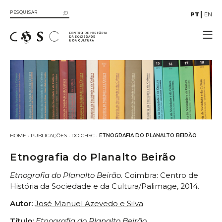
PT
EN
CHSC
Investigação
Projetos
Atividades
Publicações
Recursos
HOME
•
PUBLICAÇÕES
•
DO CHSC
•
ETNOGRAFIA DO PLANALTO BEIRÃO
Multimédia
Etnografia do Planalto Beirão
Biblioteca
Etnografia do Planalto Beirão
. Coimbra: Centro de
História da Sociedade e da Cultura/Palimage, 2014.
Autor:
José Manuel Azevedo e Silva
Título:
Etnografia do Planalto Beirão