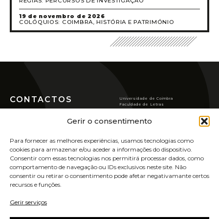
RÉGIAS: PERCURSOS DE INVESTIGAÇÃO
19 de novembro de 2026
COLÓQUIOS: COIMBRA, HISTÓRIA E PATRIMÓNIO
CONTACTOS
Universidade de Coimbra
Faculdade de Letras
Largo da Porta Férrea
Centro de História da
3004-530 COIMBRA (Portugal)
Gerir o consentimento
Sociedade e da Cultura
T
(351) 239 859 900*
chsc@ci.uc.pt
Rua de S. Pedro, n.º2,
*Custo de chamada para a rede fixa
Para fornecer as melhores experiências, usamos tecnologias como
3000-370 Coimbra.
nacional
cookies para armazenar e/ou aceder a informações do dispositivo.
POLÍTICA DE PRIVACIDADE
Consentir com essas tecnologias nos permitirá processar dados, como
VER LOCALIZAÇÃO
POLÍTICA DE COOKIES
comportamento de navegação ou IDs exclusivos neste site. Não
consentir ou retirar o consentimento pode afetar negativamante certos
recursos e funções.
ASSINE A NOSSA
NEWSLETTER
Gerir serviços
UIDB/00311/2020